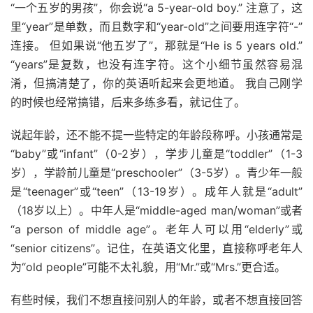
“一个五岁的男孩”，你会说“a 5-year-old boy.” 注意了，这
里“year”是单数，而且数字和“year-old”之间要用连字符“-”
连接。 但如果说“他五岁了”，那就是“He is 5 years old.”
“years”是复数，也没有连字符。这个小细节虽然容易混
淆，但搞清楚了，你的英语听起来会更地道。 我自己刚学
的时候也经常搞错，后来多练多看，就记住了。
说起年龄，还不能不提一些特定的年龄段称呼。小孩通常是
“baby”或“infant”（0-2岁），学步儿童是“toddler”（1-3
岁），学龄前儿童是“preschooler”（3-5岁）。青少年一般
是“teenager”或“teen”（13-19岁）。成年人就是“adult”
（18岁以上）。中年人是“middle-aged man/woman”或者
“a person of middle age”。老年人可以用“elderly”或
“senior citizens”。记住，在英语文化里，直接称呼老年人
为“old people”可能不太礼貌，用“Mr.”或“Mrs.”更合适。
有些时候，我们不想直接问别人的年龄，或者不想直接回答