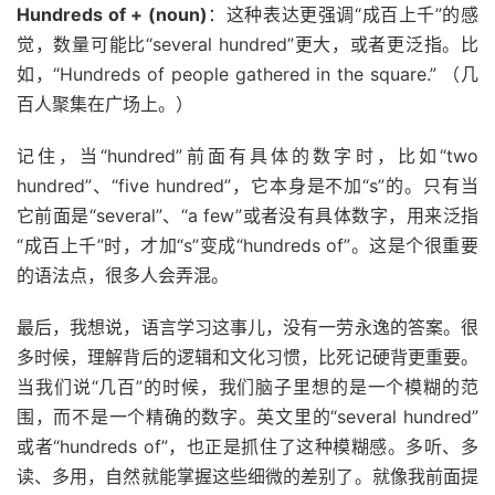
Hundreds of + (noun)
：这种表达更强调“成百上千”的感
觉，数量可能比“several hundred”更大，或者更泛指。比
如，“Hundreds of people gathered in the square.” （几
百人聚集在广场上。）
记住，当“hundred”前面有具体的数字时，比如“two
hundred”、“five hundred”，它本身是不加“s”的。只有当
它前面是“several”、“a few”或者没有具体数字，用来泛指
“成百上千”时，才加“s”变成“hundreds of”。这是个很重要
的语法点，很多人会弄混。
最后，我想说，语言学习这事儿，没有一劳永逸的答案。很
多时候，理解背后的逻辑和文化习惯，比死记硬背更重要。
当我们说“几百”的时候，我们脑子里想的是一个模糊的范
围，而不是一个精确的数字。英文里的“several hundred”
或者“hundreds of”，也正是抓住了这种模糊感。多听、多
读、多用，自然就能掌握这些细微的差别了。就像我前面提