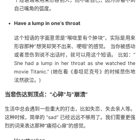
个短语通常用来形容别人，而不是自己，因为你看不到
自己嘴角的弧度。
Have a lump in one’s throat
这个短语的字面意思是“喉咙里有个肿块”，实际是用来
形容那种“想哭却哭不出来、哽咽”的感觉。 当你被感动
或者悲伤到说不出话时，就可以用这个短语。 比如：”
She had a lump in her throat as she watched the
movie Titanic.” (她在看《泰坦尼克号》的时候悲伤地
泫然欲泣。)
当悲伤达到顶点：“心碎”与“崩溃”
生活中总会遇到一些重大的打击，比如失恋、失去亲人等。
这种时候，简单的 “sad” 已经远远不够用了。我们需要更强
烈的词来表达那种“痛彻心扉”的感觉。