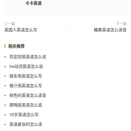
卡卡英语
上一篇
下一篇
英国人英语怎么写
糖果英语怎么读音
相关推荐
否定回答英语怎么说
be动词英语怎么说
骑车用英语怎么写
橙汁用英语怎么写
棕色的英语怎么读音
摩羯座英语怎么说
16岁英语怎么写
英语紧张的怎么读