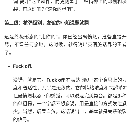
调“离开”这个动作，而更侧重于一种精神上的鄙视和决
裂。可以理解为“滚你的蛋吧”。
第三级：核弹级别，友谊的小船说翻就翻
这是终极形态的“走你的”。你已经出离愤怒，准备直接开
骂，不留任何余地。这时候，就得请出英语脏话界的王者
了。
Fuck off.
没错，就是它。
Fuck off
在表达“滚开”这个意思上的力
度和普适性，几乎是无敌的。它的情绪浓度和“走你的”
在最愤怒状态下的感觉，可以说是完美契合。都是那种
简单粗暴，一个字都不想多说，用最直接的方式发泄怒
火。当然，后果自负。这话说出口，基本就是关系破裂
的信号。