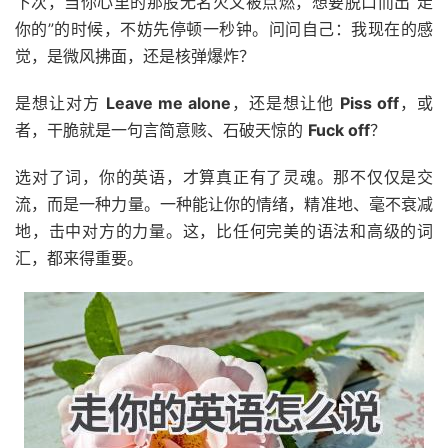
下次，当你心里的那股无名火又被点燃，想要脱口而出“走
你的”的时候，不妨先停顿一秒钟。问问自己：我现在的感
觉，是微风拂面，还是核弹爆炸？
是想让对方
Leave me alone
，还是想让他
Piss off
，或
者，干脆就是一句言简意赅、石破天惊的
Fuck off
？
选对了词，你的英语，才算真正有了灵魂。那不仅仅是交
流，而是一种力量。一种能让你的情绪，精准地、毫不衰减
地，击中对方的力量。这，比任何完美的语法和高级的词
汇，都来得重要。