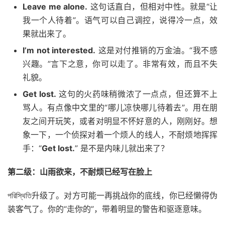
Leave me alone.
这句话直白，但相对中性。就是“让
我一个人待着”。语气可以自己调控，说得冷一点，效
果就出来了。
I’m not interested.
这是对付推销的万金油。“我不感
兴趣。”言下之意，你可以走了。非常有效，而且不失
礼貌。
Get lost.
这句的火药味稍微浓了一点点，但还算不上
骂人。有点像中文里的“哪儿凉快哪儿待着去”。用在朋
友之间开玩笑，或者对明显不怀好意的人，刚刚好。想
象一下，一个侦探对着一个烦人的线人，不耐烦地挥挥
手：“
Get lost.
” 是不是内味儿就出来了？
第二级：山雨欲来，不耐烦已经写在脸上
পরিস্থিতি升级了。对方可能一再挑战你的底线，你已经懒得伪
装客气了。你的“走你的”，带着明显的警告和驱逐意味。